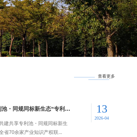
查看更多
13
浙江开展“共建共享专利池・同规同标新生态”专利池专...
2026-04
“共建共享专利池・同规同标新生
省70余家产业知识产权联...