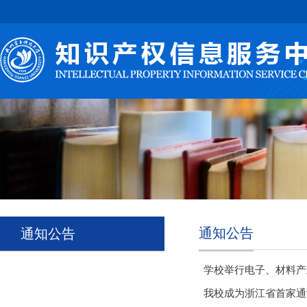
通知公告
通知公告
学校举行电子、材料产
我校成为浙江省首家通