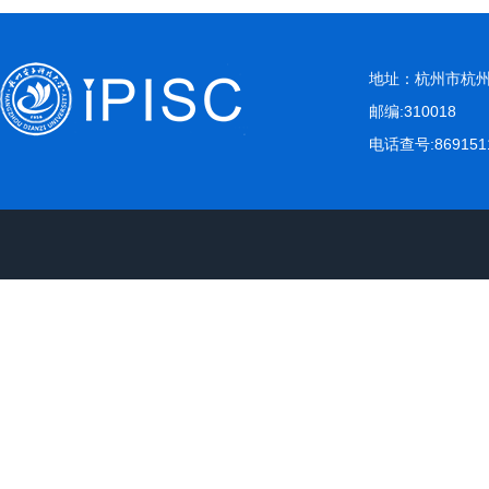
地址：杭州市杭州
邮编:310018
电话查号:869151